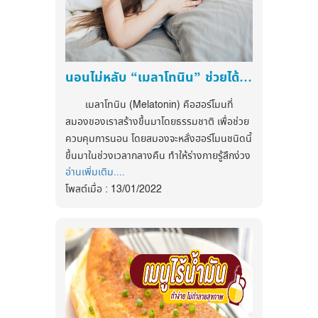
เสื้อผ้าปิดมิดชิด
ว่าวัคซีนโควิดที่ใช้กันในตอนนี้จะไม่สามารถ
3. หลีกเลี่ยงการสัมผัสกับสัตว์ที่เป็นพาหะของ
ป้องกันโควิดสายพันธุ์นี้ได้ myHealthFirst จึง
โรค
อยากให้ทุกคนป้องกันและดูแลสุขภาพให้ดี ล้าง
4. หลีกเลี่ยงการว่ายน้ำที่อาจจะมีเชื้อโรคปน
มือบ่อย ๆ พกสเปรย์แอลกอฮอล์และเว้นระยะห่าง
เปื้อนอยู่
นอนไม่หลับ “เมลาโทนิน” ช่วยได้จริงหรือ?
Social distancing กันไว้ เพื่อช่วยกันป้องกัน
5. หลีกเลี่ยงไม่ไปสัมผัสปัสสาวะ โค กระบือ หนู
ตนเองและคนรอบข้าง
สุกร และแหล่งน้ำที่สงสัยว่าจะปนเปื้อนเชื้อ หลีก
เมลาโทนิน (Melatonin) คือฮอร์โมนที่
.
เลี่ยงอาหารค้างคืนโดยไม่มีภาชนะปกปิด
สมองของเราสร้างขึ้นมาโดยธรรมชาติ เพื่อช่วย
.
6. หลีกเลี่ยงการทำงานในน้ำ หรือต้องลุยน้ำ
ควบคุมการนอน โดยสมองจะหลั่งฮอร์โมนชนิดนี้
ลุยโคลนเป็นเวลานานๆ
ขึ้นมาในช่วงเวลากลางคืน ทำให้ร่างกายรู้สึกง่วง
7. รีบอาบน้ำ ทำความสะอาดร่างกายโดยเร็ว
อ่านเพิ่มเติม....
และทำให้หลับ
ติดตามข่าวสารสุขภาพและนวัตกรรมด้าน
เมื่อแช่หรือย่ำลงไปในแหล่งน้ำสงสัยอาจปนเปื้อน
โพสต์เมื่อ : 13/01/2022
ในยุคที่การนอนหลับเป็นเรื่องที่ยากขึ้น ด้วย
สุขภาพ ได้ที่
8. กินอาหารสุกใหม่ อาหารที่เหลือใส่ภาชนะปิด
ปัจจัยหลายประการ เช่น ความเครียด หรือ
Facebook
มิดชิด ผักผลไม้ ควรล้างให้สะอาดก่อนนำมาทำ
พฤติกรรมต่างๆที่เปลี่ยนไป ดังนั้นจึงมีการนำเม
:
https://www.facebook.com/myhealthfirstofficial
อาหาร
ลาโทนินมาประยุกต์ใช้ในการรักษาอาการผิดปกติ
tiktok : @myhealthfirst_mhf
ที่เกี่ยวข้องกับการนอนเป็นส่วนใหญ่ โดยมักผลิต
เป็นอาหารเสริมหรือผลิตเป็นยา
ติดตามข่าวสารสุขภาพและนวัตกรรมด้าน
สุขภาพ ได้ที่
#ประโยชน์เมลาโทนิน
(Melatonin)