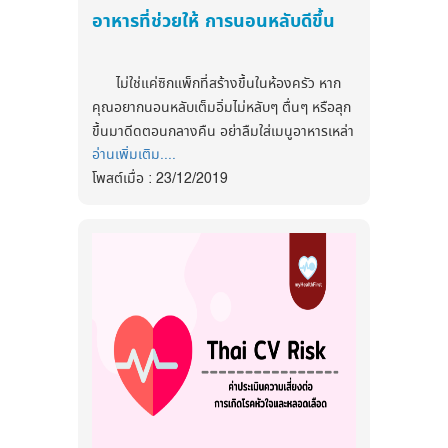
เป็นเวลานาน รวมถึงการดื่มน้ำน้อย ดังนั้น โรค
อาหารที่ช่วยให้ การนอนหลับดีขึ้น
การที่เราจะมีสุขภาพที่ดีนั
้น มีหลักฐาน
กระเพาะปัสสาวะอักเสบจึงเป็นโรคที่เรียกว่า โรคที่
ติดตามข่าวสารสุขภาพและนวัตกรรมด้าน
สนับสนุนว่าควรกิน
เนื้อที่ผ่านกระบวนการน้อย
สัมพันธ์กับพฤติกรรม ซึ่งหากเป็นซ้ำๆหลายครั้ง
สุขภาพ ได้ที่
กินโปรตีนจากพืชและจากสัตว์
อื่นๆเช่น เนื้อจาก
ก็มีโอกาสพบเชื้อโรคที่ดื้อยามากขึ้นเรื่อยๆ และ
ไม่ใช่แค่ซิกแพ็กที่สร้างขึ้นในห้องครัว หาก
สัตว์กินพืช ปลา สัตว์ปีก ไข่ และผลิตภัณฑ์จาก
Facebook
อาจจำเป็นต้องใช้ยาฆ่าเชื้อทีมีความรุนแรงมาก
คุณอยากนอนหลับเต็มอิ่มไม่หลับๆ ตื่นๆ หรือลุก
นม ส่วนโปรตีนจากพืชนับเป็นโปร
ตีนคุณภาพต่ำ
:
ขึ้น ทั้งนี้ ยังสามารถพัฒนากลายเป็นโรคกรวยไต
https://www.facebook.com/myhealthfirstofficial
ขึ้นมาดีดตอนกลางคืน อย่าลืมใส่เมนูอาหารเหล่า
คนที่กินอาหารแบบมังสวิรัติ
และคนที่กินอาหาร
อักเสบได้อีกด้วย
อ่านเพิ่มเติม....
นี้ลงในพจนานุกรมสุขภาพดีของคุณด้วย เรา
tiktok : @myhealthfirst_mhf
แบบวีแกนคว
รกินอาหารให้หลากหลายเพื่อใ
ห้
โพสต์เมื่อ : 23/12/2019
ขอมองข้ามอาหารและเครื่องดื่มที่รู้ๆ กันอยู่ว่า
แน่ใจว่าร่างกายจะได้รับก
รดอะมิโนครบตามที่
ควรหรือไม่ควรกินก่อนนอน
ติดตามข่าวสารสุขภาพและนวัตกรรมด้าน
ต้องการ สำหรับคนที่กินเนื้อสัตว์สำ
คัญที่ว่าเรา
ชาร้อน
: ชาอุ่นๆ ซักถ้วยก่อนนอน จะช่วยทำ
สุขภาพ ได้ที่
ควรจะกินอาหารจ
ากพืชและสัตว์ในปริมาณที่สม
หลับสบายขึ้นค่ะ ยิ่งถ้าได้ชาคาโมมายล์ด้วยล่ะ
ดุลย์กัน
Facebook
ก็จะยิ่งทำให้สาวๆ นอนหลับสบายขึ้น
:
https://www.facebook.com/myhealthfirstofficial
กล้วย
: ไม่ว่าจะเป็นกล้วยหอมหรือกล้วยน้ำว้า
tiktok : @myhealthfirst_mhf
ติดตามข่าวสารสุขภาพและนวัตกรรมด้าน
ก็ได้ หากได้รองท้องก่อนนอนซักลูก หายกระ
สุขภาพ ได้ที่
สับกระส่ายจากความหิว และทำให้หลับสบาย
ขึ้น
Facebook
อัลมอนด์
: บ่อยครั้งที่อาการนอนไม่หลับของ
:
https://www.facebook.com/myhealthfirstofficial
เราอาจเกิดจากความเครียด การกินถั่วสักครึ่ง