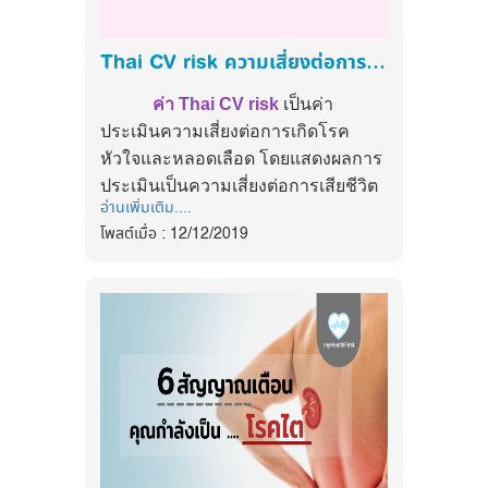
tiktok : @myhealthfirst_mhf
กำมือจะช่วยลดอาการเครียด
กีวี่
: ผลไม้หั่นชิ้นเล็กๆ สัก 1 ถ้วยก่อนนอน ก็
Thai CV risk ความเสี่ยงต่อการเกิดโรคเส้นเลือดหัวใจและหลอดเลือด
จะช่วยให้เรานอนหลับได้ ยิ่งได้กีวี่ ยิ่งจะทำให้
ค่า
Thai CV risk
เป็นค่า
เรานอนหลับได้ง่ายขึ้น รวมถึงยังไม่ต้องกังวล
ประเมินความเสี่ยงต่อการเกิดโรค
เรื่องน้ำหนักอีกด้วย
หัวใจและหลอดเลือด โดยแสดงผลการ
ข้าวโอ๊ต
: ข้าวโอ๊ตมักอุดมไปด้วยเมกนีเซียม
ประเมินเป็นความเสี่ยงต่อการเสียชีวิต
ซึ่งช่วยให้เรานอนหลับได้ยาวนอนขึ้น รวมถึง
อ่านเพิ่มเติม....
หรือเจ็บป่วย จากโรคเส้นเลือดหัวใจตีบ
ยังช่วยให้เราสามารถหลับสนิทได้ตลอดทั้งคืน
โพสต์เมื่อ : 12/12/2019
ตันและโรคเส้นเลือดสมองตีบตันใน
อีกด้วย
ระยะเวลา 10 ปีข้างหน้า ซึ่งสามารถ
น้ำผึ้ง
: กลูโคลสในน้ำผึ้งสามารถช่วยให้เรา
ใช้ได้ทั้งในกรณีที่ไม่มีผลเลือด โดยให้
นอนหลับได้ เนื่องจากกลูโคลสจะเข้าไปกด
ใช้ขนาดรอบเอวหรือขนาดรอบเอว
ระดับฮอร์โมนโอเรซิน ซึ่งเป็นตัวกระตุ้นให้
หารด้วยส่วนสูงแทน และในกรณีที่มี
ร่างกายของเรารู้สึกกระปรี้กระเปร่า แต่เมื่อ
ผลการตรวจระดับไขมันในเลือด แบบ
ร่างกายได้รับกลูโคลสแล้ว เราจะรู้สึกสงบลง
ประเมินนี้จะประเมินหาปัจจัยเสี่ยงต่อ
และทำให้เรานอนหลับในที่สุดค่ะ
การเกิดโรคหัวใจและโรคหลอดเลือด
เครียดจากการทำงานหรือกำลังมีเรื่องกลุ้ม
หัวใจ
ใจอยู่ อาจทำให้นอนไม่หลับได้ หรือแม้กระทั่งการ