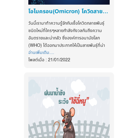
ในการวิ่งหรือออกกำลัง
หนึ่ง หากคุณพบว่าคุณมีประจำเดือนที่ไม่
จากข้อมูลนี้ทำให้ทุกทราบถึงข้อเท็จจริง วิธี
สม่ำเสมอ ขาดๆ หายๆ มีน้ำเกินไป มีสีเข้มเกินไป
โอไมครอน(Omicron) โควิดสายพันธุ์ใหม่ที่น่ากลัวมากที่สุดในตอนนี้‼️
การทานที่ถูกต้อง และที่มาที่ไปของยา
ส่วนข้อดีในการวิ่งในตอนเย็นนั้น เราจะมี
มาเป็นลิ่มเลือด หรือแม้กระทั่งปวดท้องประจำ
พาราเซตามอล ( Paracetamol ).
พลังงานเยอะ เพราะเราได้รับสารอาหารและ
เดือนมาก สาเหตุสำคัญที่คุณอาจละเลยอาจมา
วันนี้เรามาทำความรู้จักกับเชื้อโควิดกลายพันธุ์
myHealthFirst แอพสุขภาพจึงอยากให้ทุกคนมี
พลังงานมาทั้งวัน ทำให้สามารถออกกำลังกายได้
จากการดื่มน้ำน้อยก็เป็นได้ เพราะเมื่อน้ำใน
ชนิดใหม่ที่ใครๆหลายกำลังกังวลกันถึงความ
สุขภาพที่ดี เพราะการยาเพื่อบรรเทาอาการไป
เลย และเมื่อออกกำลังกายเสร็จให้ดื่มน้ำเยอะ ๆ
ร่างกายมีปริมาณไม่เพียงพอ ร่างกายจึงไม่
อันตรายและน่ากลัว ซึ่งองค์การอนามัยโลก
ตลอดมักจะมีผลข้างเคียงต่อร่างกายเสมอ มา
เพื่อชดเชยน้ำที่เสียไปและที่สำคัญจะทำให้เราไม่รู้
สามารถนำน้ำไปสร้างเป็นประจำเดือนได้นั่นเอง
(WHO) ได้ออกมาประกาศให้เป็นสายพันธุ์ที่น่า
ดูแลสุขภาพให้ดีไปด้วยกันกับเรานะคะ.
สึกหิว ซึ่งถ้าหากเราวิ่งในตอนเย็นจะทำให้ตับ
อ่านเพิ่มเติม....
กังวล (VOC) และเป็นโควิดสายพันธุ์ที่ 5 ที่ได้มี
ติดตามข่าวสารสุขภาพและนวัตกรรมด้าน
ทำงานไม่หนัก สารอาหารก็จะไม่เยอะ ทำให้เราไม่
โพสต์เมื่อ : 21/01/2022
การค้นพบ โดยสายพันธุ์โอไมครอนจะมี
สุขภาพ ได้ที่
อ้วนและไม่เกิดไขมัน
• ความรุนแรงมากกว่าสายพันธุ์อื่น ๆ
• หลบภูมิคุ้มกันได้ดีมากยิ่งขึ้น
ติดตามข่าวสารสุขภาพและนวัตกรรมด้าน
การดูแลสุขภาพไม่ใช่เรื่องยาก หากเราเลือกการ
• แพร่กระจายได้ไวกว่าเดิม
สุขภาพ ได้ที่
ดูแลสุขภาพ การออกกำลังกายที่เหมาะสมและถูก
ติดตามข่าวสารสุขภาพและนวัตกรรมด้าน
• มีโอกาสติดเชื้อซ้ำสูง
ต้องสำหรับตัวเรา ไม่มีใครดูแลตัวเราได้ดีกว่าเรา
สุขภาพ ได้ที่
Facebook
• มีแนวโน้มต้านประสิทธิภาพวัคซีน
:
https://www.facebook.com/myhealthfirstofficial
Facebook
อาการที่เด่นชัด
:
https://www.facebook.com/myhealthfirstofficial
tiktok : @myhealthfirst_mhf
โดยอาการของผู้ติดเชื้อโควิด ส่วนใหญ่จะไม่มี
ติดตามข่าวสารสุขภาพและนวัตกรรมด้าน
tiktok : @myhealthfirst_mhf
การแสดงอาการ หรือมีอาการเพียงเล็กน้อย ซึ่ง
สุขภาพ ได้ที่
ทางแพทย์ได้ออกมาบอกถึง 9 อาการหลักๆที่