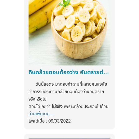
ออกกำลังกายอย่างไรให้ปลอดภัย? ลองมาดูกัน
ค่ะ
1. เตรียมความพร้อม
คุณควรออกกำลังกายกลางแจ้งเป็น
ประจำ ถ้ามือใหม่ก็ควรออกกลางแจ้งให้ได้ 30
นาทีต่อวันนาน 1-2 สัปดาห์ พักผ่อนให้เพียงพอ
และคุ้นเคยกับกิจกรรมนั้นๆ ที่ทำเป็นอย่างดี
ไม่ใช่ว่าเคยแต่ปั่นจักรยานหวานเย็น จู่ๆ เปลี่ยนไป
เตะบอลกับเพื่อน บุคคลที่ควรเพิ่มความ
ระมัดระวังได้แก่ เด็ก คนชรา และคนอ้วนเพราะ
กินกล้วยตอนท้องว่าง อันตรายต่อสุขภาพจริงหรือไม่?
ไขมันกันความร้อนไม่ให้เดินทางออกไป เลี่ยงการ
ดื่มแอลกอฮอลล์ทั้งก่อนหรือขณะออกกำลังกาย
วันนี้แอดจะมาตอบคำถามที่หลายคนสงสัย
ว่าการรับประทานกล้วยตอนท้องว่างอันตราย
2. แต่งกายให้เหมาะสม
จริงหรือไม่
สวมใส่เสื้อที่ระบายอากาศได้ดี ไม่ซับน้ำ
ตอบได้เลยว่า
ไม่จริง
เพราะกล้วยประกอบไปด้วย
หรือใส่แล้วร้อน ควรเลือกสีอ่อนเพราะสีเข้มดูด
อ่านเพิ่มเติม....
เส้นใยอาหารและคาร์โบไฮเดรต ซึ่งไม่มีเอนไซม์ที่
ซับความร้อนมากกว่า ลองดูเป็นเนื้อผ้าที่ถ่ายเท
โพสต์เมื่อ : 09/03/2022
ย่อยโปรตีน จึงสามารถรับประทานตอนท้องว่าง
ความร้อนได้ดี ช่วยป้องกันรังสีอัลตร้าไวโอเล็ต
ได้ ไม่ได้ทำให้เกิดผลเสียต่อกระเพาะอาหาร
เนื้อผ้าที่เหมาะสำหรับใส่กลางแจ้ง สวมหมวกที่มี
อย่างไรก็ตาม ผลสุกของกล้วยมีรสหวาน น้ำตาล
น้ำหนักเบา โทนสีอ่อน เพื่อป้องกันรังสีความร้อน