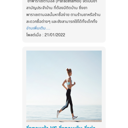
ยาพาราเซตามอล (Paracetamol) จัดเป็นยา
เมื่อทราบผลค่าดัชนีมวลกายแล้ว ต้อง
อาหารที่ทำได้ยากลำบากมากขึ้น และลำไส้ที่แห้ง
มีรสหวาน ผลไม้รสหวานจัด
สามัญประจำบ้าน ที่ต้องมีติดบ้าน ซึ่งยา
ปฏิบัติตัวเพื่อให้ห่างไกลโรค ดังนี้
อาจทำให้เราไม่สามารถขับอุจจาระออกมาได้
รับประทานอาหารประเภทเนื้อปลา เนื้อสัตว์ที่
พาราเซตามอลนั้นหาซื้อง่าย ตามร้านยาหรือร้าน
1. เลือกการบริโภคอาหารและเครื่องดื่ม
เพราะอุจจาระอาจแห้งเกินไป เมื่อของเสียสะสม
ไม่ติดมัน นมพร่องมันเนย
สะดวกซื้อต่างๆ และยังสามารถใช้ได้ทั้งเด็กทั้ง
โดยเลือกอาหารที่มีคุณค่าทางโภชนาการ โดย
อยู่ในลำไส้ ลำไส้ก็จะดูดซึมของเสียนั้นกลับเข้า
อ่านเพิ่มเติม....
ผู้ใหญ่ จัดเป็นยาที่ไม่อันตราย แต่หากกินผิดวิธีก็
หลีกเลี่ยงการดื่มสุรา เบียร์ เพราะแอลกอฮอล์
เฉพาะ ธัญพืช ผัก และผลไม้ ไม่ควรรับประทาน
ร่างกายไปอีก ยิ่งทำให้เลือดมีของเสีย และข้น
โพสต์เมื่อ : 21/01/2022
อาจส่งผลเสียต่อร่างกายได้ ซึ่งวันนี้
เพราะมีฤทธิ์สะสมไขมันตามเนื้อเยื่อ
อาหารมื้อหลักเกินวันละ 3 มื้อ และเลือกรับ
หนืดกว่าเดิม อุจจาระก็แข็งแห้งกว่าเดิม จนเกิด
myHealthFirst จะมาแนะนำวิธีการทานที่ถูก
หลีกเลี่ยงอาหารที่ปรุงด้วยน้ำมัน อาหารทอด
ประทานอาหารที่มีแคลอรี่ต่ำ หลีกเลี่ยงหรือลด
เป็นอาการท้องผูก และท้ายที่สุดลงเอยด้วยโรค
และบอกเล่าถึงสรรพคุณของยาพาราเซตามอล
เจียว ควรใช้น้ำมันจากพืชแทนน้ำมันจากสัตว์
การรับประทานอาหารมื้อหนักที่ต้องรับประทาน
ริดสีดวงทวารนั่นเอง
ว่าสามารถรักษาได้ทุกโรคจริงเหรอ วันนี้เราจะ
มาก ๆ เช่น อาหารบุฟเฟ่ต์ อาหารที่มีไขมันหรือ
ควรเพิ่มอาหารประเภทผักใบต่างๆ และผลไม้
บอกกัน
ปวดข้อ :
เชื่อหรือไม่ว่ากระดูกอ่อนในหลายๆ
น้ำตาลสูง ของมัน ของทอด เนื้อสัตว์ติดมัน
บางชนิดที่ให้กากและใย เช่น คะน้า ฝรั่ง ส้ม
ส่วนของร่างกาย รวมไปถึงหมอนรองกระดูก ซึ่ง
สรรพคุณยาพาราเซตามอล (Paracetamol)
และเลือกดื่มน้ำเปล่าหรือ นมไขมันต่ำแทนน้ำ
เม็ดแมงลัก ให้ร่างกายได้รับกากใยมากขึ้น
เป็นส่วนที่สำคัญ และเกิดอาการผิดปกติได้ง่าย มี
ยาพาราเซตามอลจัดเป็นยาในกลุ่มลดไข้
หวาน น้ำอัดลม และเครื่องดื่มแอลกอฮอล์
การออกกำลังกาย จะช่วยลดปริมาณไขมันใน
ส่วนประกอบเป็นน้ำมากถึง 80% ดังนั้นหากข้อ
บรรเทาอาการปวดที่มีอาการเล็กน้อยถึงปาน
2. การออกกำลังกาย
ควรออกกำลังกาย
เลือดและเพิ่มระดับของ HDL ควรทำอย่างต่อ
ต่อหรือหมอนรองกระดูกแห้ง ไม่ชุ่มชื้นเพียงพอ
กลาง เช่น ปวดหัว ปวดท้อง ปวดฟัน เป็นต้น ซึ่ง
ด้วยกิจกรรมที่เหมาะสมกับสภาพร่างกายอย่าง
เนื่องสัปดาห์ละ 3-4 ครั้ง ครั้งละ 20-30 นาที
อาจทำให้ข้อต่อต่างๆ ดูดซับแรงกระแทกได้ไม่ดี
ยาพาราเซตามอลนั้นไม่สามารถช่วยบรรเทา
น้อย 150 – 300 นาที / สัปดาห์ ด้วยการเดิน วิ่ง
การออกกำลังกายที่ดี เช่น การเดินเร็ว จ๊อก
พอ จนเกิดอาการบาดเจ็บได้ง่าย หรืออาจอักเสบ
อาการปวดขั้นรุนแรงและไม่สามารถใช้เป็นยาแก้
เต้นแอโรบิก ปั่นจักรยาน ว่ายน้ำ การออกกำลัง
กิ้ง เต้นรำ ขี่จักรยาน
ได้ง่ายเมื่อต้องออกแรงเดิน ยก เหวี่ยง หรือ
อักเสบได้
กายเฉพาะส่วน อย่างการใช้เครื่องออกกำลังกาย
แม้แต่ตอนออกกำลังกาย และยกน้ำหนัก
งดสูบบุหรี่ เพราะจะทำให้ HDL ในเลือดต่ำลง
การยกน้ำหนักหรือออกกำลังกายแบบผสมผสาน
หลักการทานยา
เพราะบุหรี่เป็นปัจจัยเสี่ยงต่อการเกิดโรคหัวใจ