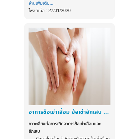
เสี่ยงด้านสุขภาพของผู้ป่วยเป็นหลัก
หัวใจวาย ภาวะไตวายเรื้อรัง หลอดเลือด
อ่านเพิ่มเติม....
นักวิจัยมากมายยืนยันว่า ขนาดของเอวมีความ
-หมูบดไม่มัน
สมองตีบหรือแตกเกิดอัมพฤกษ์ อัมพาต
โพสต์เมื่อ : 27/01/2020
สำคัญต่อร่างกายมากกว่าขนาดต้นแขน ต้นขา
-ซีอิ้วขาว 1 ช้อนชา
1.
ปรับพฤติกรรมการรับประทาน
ตามมา จนถึงขั้นเสียชีวิตได้ ดังนั้น การที่
หรือสะโพก เพราะหากคุณเป็นหนึ่งในคนที่เป็น
-พริกไทยป่น 0.5 ช้อ
อาหารและดื่มน้ำให้มากขึ้น
แพทย์หรือนัก
เรารู้ตัวว่าเป็นโรคความดันโลหิตสูงตั้งแต่
เจ้าของรูปร่างคล้าย “แอปเปิ้ล” แสดงว่าคุณอาจ
-รากผักชีหั่น, กระเทียม, พริกไทยขาวเม็ด
โภชนาการจะช่วยดูแลและให้คำแนะนำด้าน
ระยะแรกๆ สามารถควบคุมความดันโลหิต
เสี่ยงโรคอันตรายหลายอย่าง ทั้งโรคอ้วน ไขมัน
-น้ำจิ้มสุกี้
การกินอาหารที่ถูกต้อง เช่น ลดอาหาร
ที่สูงให้กลับมาสู่ระดับปกติได้ ก็จะช่วยลด
พอกตับ ไขมันอุดตันเส้นเลือด ไขมันในเลือดสูง
วิธีทำ
ประเภทคาร์โบไฮเดรต หรือดื่มน้ำให้เพียง
ภาวะแทรกซ้อนที่รุนแรงได้
Dr. Osama Hamdy แพทย์อำนว
1.ลวกผักกาดขาวในน้ำเดือด 20 วินาที ตัก
พอในแต่ละวัน เพราะน้ำจะช่วยขจัดน้ำตาล
ยการคลินิคปัญหาน้ำหนัก ที่ Joslin Diabetes
ขึ้นแช่น้ำเย็นทันที
ออกจากร่างกายผ่านทางปัสสาวะและ
สาเหตุของโรคความดันโลหิตสูง
Center ของมหาวิทยาลัยฮาร์วาร์ด กล่าวว่า
2.โขลกรากผักชี กระเทียม พริกไทยขาวเข้า
ป้องกันภาวะขาดน้ำ
มากกว่าร้อยละ 90 ไม่มีสาเหตุ มี
“เมื่อเอวของคุณขยายใหญ่ขึ้น ความเสี่ยงของ
ด้วยกัน แล้วคลุกกับหมูบอดและซีอิ้วขาว
เพียงส่วนน้อยที่มีสาเหตุ เช่น โรคของต่อม
2.
ออกกำลังกายเป็นประจำ
จะช่วยเพิ่ม
โรคหัวใจ และหลอดเลือดก็เพิ่มมากขึ้นไปด้วย”
3.ตักหมูบดที่ผสมไว้ในข้อ 2. วางบนผักกาด
ไร้ท่อบางชนิด โรคไต โรคของหลอดเลือด
การใช้พลังงาน ทำให้น้ำตาลถูกนำออกมา
ซึ่งเป็นส่วนของไขมันที่ไม่เหมือนกับการวัดไขมัน
ขาวที่ลวกไว้ ตามด้วยผักต่างๆ แล้วม้วนผักกาด
บางประเภท ที่ทำให้ความดันโลหิตสูงได้
ใช้ แต่ผู้ที่มีโรคประจำตัวบางชนิด ควร
บริเวณต้นขา หรือสะโพก
ขาว
ปัจจัยที่ส่งเสริมให้มีความดันโลหิตสูง มี
ระมัดระวังในการเลือกประเภทของการ
4.นำสุกี้โรลนึ่งนาน 10 นาที
หลายปัจจัย เช่น อายุ เพศ พันธุกรรม เชื้อ
ออกกำลังกาย โดยอาจขอคำแนะนำจาก
วิธีวัดเอว หาความเสี่ยงโรค
ชาติ ภาวะน้ำหนักตัวเกินหรือโรคอ้วน และ
อาการข้อเข่าเสื่อม ข้อเข่าอักเสบ รักษาให้ดีขึ้นได้กว่าที่คุณคิด
แพทย์ก่อน
หัวใจ และหลอดเลือด
การรับประทานอาหารเค็มจัด เป็นต้น
3.
เปลี่ยนชนิดของยา
เนื่องจากยา
ภาวะเสี่ยงต่อการเกิดอาการข้อเข่าเสื่อมและ
วิธีวัดเอวที่ถูกต้อง จะต้องวัดทั้งเอว
ความดันโลหิตเท่าไหร่ดี?
บางชนิดมีผลต่อระดับน้ำตาลในเลือด เพื่อ
อักเสบ
และวัดอัตราส่วนของเอวถึงสะโพก การวัดเอว
ปัจจุบัน ค่าความดันโลหิตที่ยอมรับ
ลดผลข้างเคียงและความเสี่ยงด้านสุขภาพ