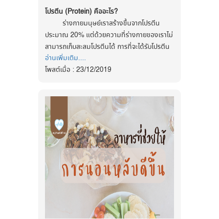
อาหารประเภทเส้นที่มีแป้งเยอะ เพราะ
การปวดแสบปวดร้อน เวลาปัสสาวะได้
โลหิตสูงขึ้นได้ ปรึกษาแพทย์ถ้า
tiktok : @myhealthfirst_mhf
โปรตีน (Protein) คืออะไร?
ยังมีผักอย่าง มันฝรั่ง ข้าวโพด เผือก
2. ควรถ่ายปัสสาวะทุกครั้งที่รู้สึกปวด ไม่
ต้องใช้ยาคุมกำเนิด
ร่างกายมนุษย์เราสร้างขึ้นจ
ากโปรตีน
และอื่นๆ ที่มีแป้งด้วย อาหารเหล่านี้ควร
กลั้นปัสสาวะ
ประมาณ 20% แต่ด้วยความที่ร่างกายของเร
าไม่
โรคความดันโลหิตสูงเป็นโรคที่ไม่มี
ลดการทานลง
3. พยายามเคลื่อนไหวร่างกายเสมอ ไม่
สามารถเก็บสะสมโปรตีนได
้ การที่จะได้รับโปรตีน
อาการแต่อันตราย ดังนั้นเมื่อท่านตรวจ
ควรนั่งแช่อยู่กับที่เป็นเวลานานๆ
จำกัดเวลากินอาหาร
ลองกินอาหารให้
อ่านเพิ่มเติม....
จากอาห
ารให้เพียงพอจึงเป็นเรื่องส
ำคัญ
พบว่ามีความดันโลหิตสูงแล้ว ควรมาพบ
4. การทำความสะอาดบริเวณอวัยวะเพศ
เป็นเวลา โดยกินอาหารได้ตั้งแต่เวลา
โพสต์เมื่อ : 23/12/2019
แพทย์ตามนัด รับประทานยาสม่ำเสมอ
หรือภายหลังการขับถ่าย(ในผู้หญิง) ต้อง
8.00-14.00 น. แล้วหยุดกิน จากนั้นกิน
อาหารที่มีโปรตีนจากพืชปริม
าณสูงมีประโยชน์
ควบคู่ไปกับการปรับเปลี่ยนพฤติกรรมเพื่อ
ทำความสะอาดจากด้านหน้าไปด้านหลังเสมอ
ต่อได้อีกทีในเวลาเช้าของวันรุ่งขึ้น (งด
หลายอย่าง
ลดความเสี่ยงที่จะมีโรคหัวใจและโรคหลอด
เพื่อป้องกันเชื้อโรคปนเปื้อนผ่านเข้าท่อปัสสาวะ
อาหาร 14-16 ชั่วโมง) ระหว่างสามารถ
เลือดตามมา
เข้ามาในกระเพาะปัสสาวะ
กินอาหารที่ไม่ให้พลังงานสูงได้ เช่น
อาหารที่มีโปรตีนจากพืชปริม
าณสูง เช่น
5. ควรรักษาสุขอนามัยพื้นฐานสุขภาพ
กาแฟดำ (ไม่ใส่น้ำตาล) หรือผักผลไม้ที่
พวกอาหารมังสวิรัติมีปร
ะโยชน์ต่อสุขภาพหลาย
ร่างกายแข็งแรง และลดโอกาสการติดเชื้อ
ไม่มีส่วนประกอบเป็นแป้ง ทำแบบนี้
ติดตามข่าวสารสุขภาพและนวัตกรรมด้าน
อย่าง หลายๆการศึกษาพบว่าคนที่กิน
อาหาร
รุนแรง
เพียง 3 วันต่อสัปดาห์ หรืออาจจำกัด
สุขภาพ ได้ที่
มังสวิรัติมีแนวโน้มมี
น้ำหนักตัวต่ำกว่า
เวลาในการกินอาหารให้เหมาะสมกับ
คอเลสเตอรอลต่ำกว่าและระดับ
ความดันเลือดต่ำ
ปัจจุบัน โรคกระเพาะปัสสาวะอักเสบพบได้
Facebook
ร่างกายของตัวเอง โดยเน้นการกิน
กว่า รวมถึงมีความเสี่ยงในการเป็
นโรคหลอด
บ่อยมาก โดยเฉพาะผู้หญิงวัยทำงาน ซึ่งอาจเกิด
:
https://www.facebook.com/myhealthfirstofficial
อาหารเย็นน้อยลง ไม่กินมื้อดึก และไม่
เลือดหัวใจ โรคมะเร็ง และความเสี่ยงในการเสียชี
ได้หลายปัจจัย เช่น รู้สึกไม่อยากเข้าห้องน้ำตาม
ขาดอาหารเช้า เป็นต้น
tiktok : @myhealthfirst_mhf
วิ
ตจากโรคหัวใจน้อยกว่าคนที่ไ
ม่ได้กินอาหารแบบ
สถานที่สาธารณะต่างๆ การชำระล้างทำความ
ขอบคุณข้อมูลจาก : sanook.com
มังสวิรัติ
สะอาดที่ไม่ถูกวิธี หรือการใช้ชีวิตอยู่บนท้องถนน