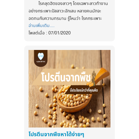
ควรรีบมาพบแพทย์เพื่อขอคำแนะนำในการ
วิธีลดเอวให้ได้ผล
- ลุกนั่งหรือเดินขึ้นลง บันไดไม่คล่อง
โรคสุดฮิตของสาวๆ โดยเฉพาะสาวทำงาน
อย่างน้อย วันละ 15-30 นาที 3-6
ควบคุมหรือการรักษาเพิ่มเติม
- มีเสียงดังในข้อเวลาเคลื่อนไหว
อย่างกระเพาะปัสสาวะอักเสบ หลายคนมักจะ
หากคุณลดขนาดของเอวได้ นั่นหมายถึง คุณ
วันต่อสัปดาห์ และการควบคุมน้ำ
- ข้อเข่าบวม ข้อเข่าอักเสบ
อดทนกับความทรมาน รู้ไหมว่า โรคกระเพาะ
ช่วยลดความเสี่ยงของการเป็นโรคหัวใจ และ
หนักให้อยู่ในเกณฑ์ปกติ
อ่านเพิ่มเติม....
ปัสสาวะอักเสบอาจเป็นสาเหตุของการติดเชื้ออื่นๆ
วิธีรักษาโรคข้อเข่าเสื่อมอาการข้อเข่าอักเสบ
หลอดเลือดได้ด้วย
ลดปริมาณแอลกอฮอล์ให้อยู่ใน
โพสต์เมื่อ : 07/01/2020
ตามมา การติดเชื้อในระบบทางเดินปัสสาวะ เกิด
1. เปลี่ยนแปลงพฤติกรรมของผู้ป่วย เช่น
เกณฑ์เหมาะสม
ติดตามข่าวสารสุขภาพและนวัตกรรมด้าน
ลดน้ำตาล
สาเหตุหลักของเอวหนาๆ ที่
จากอวัยวะในระบบทางเดินปัสสาวะ เกิดการ
การลดน้ำหนัก ใช้เครื่องพยุงเข่า หลีกเลี่ยงการ
สุขภาพ ได้ที่
เกิดขึ้น ไม่ได้มาจากไขมัน (fat) อย่างที่
อักเสบจากการติดเชื้อ ซึ่งส่วนใหญ่เป็นการติด
งดบุหรี่
ยกของหนัก
เข้าใจกัน แต่มาจากน้ำตาล (sugar) ที่
เชื้อแบคทีเรีย และพบในผู้หญิงมากกว่าผู้ชาย
2.การใช้ยา เช่นยาลดปวดเพื่อลดอาการข้อ
Facebook
ลดเครียด
อยู่ในอาหารอร่อยต่างๆ เช่น ขนมหวาน
เข่าอักเสบและข้อเข่าเสื่อม
:
https://www.facebook.com/myhealthfirstofficial
สาเหตุอาการโรคกระเพาะปัสสาวะอักเสบ
รับประทานอาหารที่มีคุณภาพ โดย
เบเกอรี่ เครื่องดื่ม ไอศกรีม น้ำกระป๋อง
3. การฉีดยาเข้าข้อเข่า เช่นสารน้ำหล่อเลี้ยง
เกิดจากพฤติกรรมที่ผิดปกติ คือการกลั้น
tiktok : @myhealthfirst_mhf
การลดอาหารเค็มจัด ลดอาหารมัน
และอื่นๆ
4. การผ่าตัดเปลี่ยนข้อเข่าเทียม
ปัสสาวะบ่อยๆ ส่งผลให้เชื้อโรคมีการเ
จริญเติบโต
เพิ่มผักผลไม้ เน้นอาหารพวก
แป้งขาว
นอกจากน้ำตาลแล้ว แป้งก็เป็น
มากขึ้น และมีแรงดันในกระเพาะปัสสาวะที่ทำให้
ธัญพืช ปลา นมไขมันต่ำ ถั่ว รับ
อาหารที่อยู่ในตระกูลคาร์โบไฮเดรตเช่น
เยื่อบุผิวยึดตัว จนเชื้อโรคฝังตัวอยู่ในกระเพาะ
ประทานอาหารที่มีไขมันอิ่มตัวต่ำ
เดียวกัน จำง่ายๆ ว่า เป็นอาหารที่ขึ้นต้น
ปัสสาวะจนเกิดการอักเสบได้
หลีกเลี่ยงเนื้อแดง น้ำตาล เครื่อง
ด้วย P และ B เช่น Pizza (พิซซ่า)
ติดตามข่าวสารสุขภาพและนวัตกรรมด้าน
ดื่มที่มีรสหวานจะทำให้ระดับความ
การดูแลตนเองเมื่อเป็นโรคกระเพาะปัสสาวะ
Pasta (พาสต้า) Bread (ขนมปัง)
สุขภาพ ได้ที่
ดันโลหิตลดลงได้
อักเสบ
เป็นต้น
Facebook
1. ควรดื่มน้ำสะอาดมากๆ ประมาณ 6-8
ปรึกษาแพทย์เกี่ยวกับยาที่ใช้อยู่
โปรตีนจากพืชหาได้ง่ายๆ
อาหารที่มีแป้งเยอะ
ไม่ใช่แค่ข้าว และ
:
https://www.facebook.com/myhealthfirstofficial
แก้ว ซึ่งการดื่มน้ำจะช่วยขับเชื้อโรคออกและลด
เพราะมียาบางตัวทำให้ความดัน