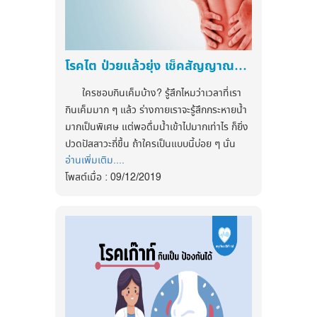
ปัจจัยในการแปลผลค่า Thai CV Risk
หิวตอนดึกๆ ก็ทำเอากระสับกระส่าย ไม่สามารถ
Score.
ข่มตาหลับได้เช่นกัน ซึ่งการนอนไม่เพียงพอ
Thai CV Risk Score. คือกา
บ่อยๆ อาจมีผลกระทบกับร่างกายของและอาจมี
รนําปัจจัยเสี่ยงต่างๆของการเกิดโรค
ปัญหาสุขภาพตามมาในที่สุดค่ะ
โรคไต ป่วยแล้วยุ่ง เช็คสัญญาณก่อนเป็น
หัวใจและหลอดเลือด มาคิด เป็น
คะแนนที่สามารถแปลผลเป็นตัวเลข
ใครชอบกินเค็มบ้าง? รู้สึกไหมว่าเวลาที่เรา
ติดตามข่าวสารสุขภาพและนวัตกรรมด้าน
ความเสี่ยงในอนาคต สําหรับคนไทย
กินเค็มมาก ๆ แล้ว ร่างกายเราจะรู้สึกกระหายน้ำ
สุขภาพ ได้ที่
มากเป็นพิเศษ แต่พอดื่มน้ำเข้าไปมากเท่าไร ก็ยิ่ง
ปัจจัยที่ใช้ทํานายความเสี่ยง คือ เพศ
ปวดปัสสาวะถี่ขึ้น ถ้าใครเป็นแบบนี้บ่อย ๆ นั่น
อายุ ความดันโลหิต ระดับไขมัน เบา
Facebook
อ่านเพิ่มเติม....
หมายความว่าอวัยวะที่ช่วยกรองของเสียและ
หวาน การสูบบุหรี่ และรอบเอว
:
https://www.facebook.com/myhealthfirstofficial
โพสต์เมื่อ : 09/12/2019
ปัสสาวะอย่าง " ไต "
มารู้จักโรคหลอดเลือดหัวใจ ภัยร้าย
tiktok : @myhealthfirst_mhf
มารู้จัก ไต กันก่อน ไตเป็นอวัยวะที่อยู่ส่วนล่าง
ใกล้ตัว
ของช่องท้อง มีสองข้าง คือซ้ายและขวา รูปร่าง
สำหรับโรคหลอดเลือดหัวใจ ภัย
คล้ายเมล็ดถั่วแดง
ร้ายใกล้ตัวอีกโรคหนึ่งที่ไม่ควรมอง
ข้าม ซึ่งสาเหตุหลักๆ เกิดจากวิถีชีวิต
โรคไต อาการไหนส่งสัญญาณว่าป่วย ?
และพฤติกรรมสุขภาพที่ไม่ถูกต้อง
มีอาการบวมทั้งตัว
: ผู้ป่วยโรคไตส่วนมากจะ
เหมาะสม ได้แก่ พฤติกรรมการกินและ
มีอาการบวมตามตัว เกิดจากการมีน้ำและเกลือ
การออกกำลังกาย ซึ่งปัจจัยเสี่ยงด้าน