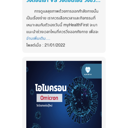
วิ่งตอนเช้า VS วิ่งตอนเย็น วิ่งช่วงเวลาไหนดีกว่า??
ทางเดินปัสสาวะอักเสบ/กระเพาะปัสสาวะอักเสบ :
กันหลายประเภท การออกกำลังกายไม่ได้จำกัดแต่
การทานยาพาราเซตามอลแบบถูกต้อง
ขาดเลือด
หากคุณมีอาการปวดปัสสาวะ แต่ไม่มีปัสสาวะไหล
เพียงในโรงยิม เพราะสามารถเปลี่ยนกิจกรรมที่
การดูแลสุขภาพด้วยการออกกำลังกายนั้น
และเหมาะสม คือเป็นการทานแบบที่เหมาะกับ
ออกมา หรือไหลออกเพียงหยดสองหยด คุณอาจ
ทำในชีวิตประจำวันให้เป็นการออกกำลังกายไปใน
ปรึกษาแพทย์ ติดตามผล การปฏิบัติตัวบาง
เป็นเรื่องง่าย เราควรเลือกเวลาและกิจกรรมที่
น้ำหนักตัว ซึ่งจะต้อง
กำลังเป็นโรคทางเดินปัสสาวะอักเสบ หรือ
ขณะเดียวกันได้ด้วย เช่น การทำงานบ้านด้วยตัว
ระยะอาจต้องใช้ยาช่วยปรับระดับไขมันในเลือด
เหมาะสมกับตัวเองวันนี้ myHealthFirst จะมา
- กินยาห่างกันอย่างน้อย 4 ชั่วโมง
กระเพาะปัสสาวะอักเสบ อันเนื่องมาจากการดื่มน้ำ
เอง ลดการใช้สิ่งอำนวยความสะดวกลง เดินให้
สูง
แนะนำช่วงเวลาไหนที่ควรวิ่งออกกังกาย เพื่อจะ
- ผู้ใหญ่ ทานครั้งละ 1-2 เม็ด และ หาก
ไม่เพียงพอ การติดเชื้อ และการกลั้นปัสสาวะ
มากขึ้น
อ่านเพิ่มเติม....
ได้นำไปปรับใช้กันเพื่อให้ร่างกาย และสุขภาพที่
ในเด็ก แนะนำให้ปรึกษาแพทย์หรือเภสัชกร
นานๆ
โพสต์เมื่อ : 21/01/2022
แข็งแรง
ก่อนรับประทานทุกครั้ง
ติดตามข่าวสารสุขภาพและนวัตกรรมด้าน
อ้วน :
ไม่เชื่อก็ต้องเชื่อว่าหากคุณดื่มน้ำน้อย
- ไม่ควรกินเกิน 8 เม็ด ต่อวัน และไม่
สุขภาพ ได้ที่
ติดตามข่าวสารสุขภาพและนวัตกรรมด้าน
เป็นสาเหตุที่อาจนำไปสู่โรคอ้วนได้ เพราะหากคุณ
ข้อดีในการวิ่งตอนเช้านั้้นมีมากมาย ไม่ว่าจะ
ควรกินเกิน 5 วัน
สุขภาพ ได้ที่
Facebook
ดื่มน้ำอย่างเพียงพอในตอนเช้า ระหว่างมื้อกลาง
อากาศดี ไม่มีมลพิษ และร่างกายสดชื่นเพราะได้
ถ้าหลังจากทานยาพาราเป็นเวลา 5 วัน
:
Facebook
https://www.facebook.com/myhealthfirstofficial
วัน และตอนเย็น หรืออาจดื่มน้ำ 1 แก้วก่อนทาน
พักผ่อนมาทั้งคืน แต่ก่อนจะไปวิ่งนั้นเราควรท่าน
แล้วไม่หาย ให้รีบเข้ารับการตรวจสุขภาพที่โรง
:
https://www.facebook.com/myhealthfirstofficial
อาหาร คุณจะพบว่าคุณอิ่มง่ายอิ่มเร็วกว่าการ
อาหารที่เบาๆ เช่น แซนวิช นม ก่อนไปวิ่งเพื่อให้
พยาบาล หรือ ปรึกษาแพทย์ออนไลน์ทันที
tiktok : @myhealthfirst_mhf
ทานอาหารโดยไม่ดื่มน้ำเลย ยิ่งถ้าหากว่าคุณเป็น
ร่างกายได้มีแรงและพลังงาน
tiktok : @myhealthfirst_mhf
ความเข้าใจผิดในการทานยาพาราเซตามอล
คนที่กินจุอยู่แล้ว แล้วยิ่งไม่ดื่มน้ำอีก ด้วยความ
เชื่อว่าใครหลายๆคนจะต้องเคยได้ยินว่าถ้า
หิวหรือความอยากอาหาร คุณอาจทานเพลินจน
หากถ้าตื่นนอน แล้วมาวิ่งจะเกิดอะไรขึ้น? จะ
รู้สึกจะไม่สบายให้ทานยาดักไว้ก่อน เพื่อไม่ให้ไข้
น้ำหนักขึ้นได้ง่ายๆ
ทำให้ตับของเราทำงานหนักและเสี่ยงเป็นตับแข็ง
ซึ่งหากถ้าทานยาแบบนี้จะเป็นการทานที่ไม่เกิด
ได้ เพราะตับจะดึงสารอาหารที่เก็บไว้ในตอนหลับ
ประจำเดือนมาไม่สม่ำเสมอ :
ประจำเดือนของ
ประสิทธิภาพในการรักษา และไม่สามารถช่วย
กลับมาและนำไปเป็นพลังงานใหม่เพื่อให้เรามีแรง
คุณผู้หญิงเป็นตัวบ่งบอกถึงสุขภาพได้ดีอีกอย่าง
ป้องกันได้