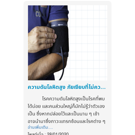
พฤติกรรมการใช้สายตาและสาเหตุก่อให้เกิด
ได้รับการรักษา อาจก่อให้เกิดภาวะ
ลาบปลา (พลังงาน 100 kcal)
ปัญหาสายตา และช่วยคุณปรับความคิดและ
แทรกซ้อน ส่งผลให้เส้นประสาท หลอด
ส่วนประกอบ
พฤติกรรมเพื่อให้คุณเปลี่ยนแปลงในทางที่ดี
เลือด หรืออวัยวะต่างๆ ถูกทำลายจนมี
-เนื้อปลาสับ 40 กรัม - น้ำมะนาว 1 ช้อนชา
ขึ้น
ปัญหาสุขภาพร้ายแรงตามมาได้
-ข้าวคั่ว 1 ช้อนโต๊ะ - น้ำปลา ¾ ช้อนชา
---------------------------------------
สาเหตุของภาวะน้ำตาลในเลือดสูง
-พริกขี้หนู 1-2 เม็ด - ต้นหอม 1 ต้น
:
มักเกิดจาก โรคเบาหวานเป็นหลักเพราะผู้
-หอมแดงซอย ¼ ถ้วยตวง - ใบสะระแหน่
ติดตามข่าวสารสุขภาพและนวัตกรรมด้าน
ป่วยโรคเบาหวานนั้น มีระดับน้ำตาลสูงขึ้น
1ก้าน
สุขภาพ ได้ที่
ได้ง่าย เนื่องจากร่างกายมีฮอร์โมนอินซูลิน
วิธีทำ
Facebook
ไม่เพียงพอหรือเกิดภาวะดื้ออินซูลิน ทำให้
1.รวนเนื้อปลาให้สุก
:
https://www.facebook.com/myhealthfirstofficial
การควบคุมระดับน้ำตาลผิดปกติ
2.ปรุงรสด้วยมะนาว น้ำปลา พริกขี้หนูหั่นให้
tiktok : @myhealthfirst_mhf
เข้ากัน
ส่วนผู้ที่ไม่ได้เป็นโรคเบาหวานก็เกิดภาวะนี้
ความดันโลหิตสูง ภัยเงียบที่ไม่ควรมองข้าม
3.เติมหอมแดงซอย ข้าวคั่ว ต้อนหอมหั่น
ได้เช่นกัน โดยอาจมีสาเหตุมาจากโรคหรือ
ฝอย และใบสะระแหน่
พฤติกรรมการใช้ชีวิตบางอย่าง เช่น
โรคความดันโลหิตสูงเป็นโรคที่พบ
4.คลุกให้เข้ากัน ตักใส่จาน
- การรับประทานอาหารที่มีน้ำตาลและ
ได้บ่อย และคนส่วนใหญ่ก็มักไม่รู้ว่าตัวเอง
คาร์โบไฮเดรตเป็นส่วนประกอบมากเกินไป
เป็น ซึ่งหากปล่อยไว้และเป็นนาน ๆ เข้า
ปลานึ่งขิง (พลังงาน 110 kcal)
อาจนำมาซึ่งภาวะแทรกซ้อนและโรคต่าง ๆ
ส่วนประกอบ
- โรคเครียด หรือมีภาวะเครียดตลอดเวลา
อ่านเพิ่มเติม....
ตามมามากมาย มารู้จักโรคนี้กัน เพื่อที่จะ
-ปลากระพง 2 ชิ้น
- ไม่ชอบ หรือไม่เคยออกกำลังกาย
โพสต์เมื่อ : 28/01/2020