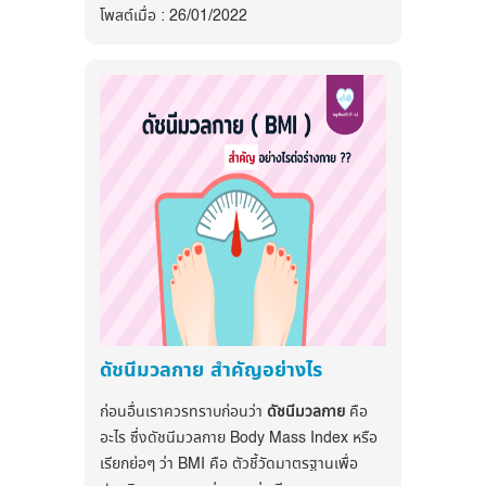
โพสต์เมื่อ : 26/01/2022
สมองขาดเลือด อัมพฤกษ์ อัมพาตได้
ชนิดของไขมันในเลือด
คอเลสเตอรอล เป็นไขมันชนิดหนึ่งที่
ร่างกายสามารถสังเคราะห์ขึ้นได้เองจากตับและ
ลำไส้ หรือได้รับจากสารอาหารที่รับประทานเข้าไป
จะพบมากในไขมันสัตว์ ปริมาณไขมันขึ้นอยู่กับ
ชนิดของอาหาร คอเลสเตอรอลมีความสำคัญต่อ
ร่างกาย เป็นส่วนสำคัญของเซลล์ต่างๆ โดย
เฉพาะอย่างยิ่งเซลล์สมอง แต่หากมีไขมัน
คอเลสเตอรอลมากเกินไปไขมันเหล่านี้จะไปสะสม
อยู่ตามผนังหลอดเลือดแดงทั่วร่างกาย เช่น
หลอดเลือดสมอง หลอดเลือดหัวใจ ทำให้เกิด
เส้นเลือดแข็งตัว และการตีบตันของหลอดเลือด
ดัชนีมวลกาย สำคัญอย่างไร
ในอนาคต
สาเหตุ ภาวะไขมันในเลือดสูง
ก่อนอื่นเราควรทราบก่อนว่า
ดัชนีมวลกาย
คือ
อะไร ซึ่งดัชนีมวลกาย Body Mass Index หรือ
กรรมพันธุ์
เรียกย่อๆ ว่า BMI คือ ตัวชี้วัดมาตรฐานเพื่อ
การรับประทานอาหารที่มีไขมันสูง โดยเฉพาะ