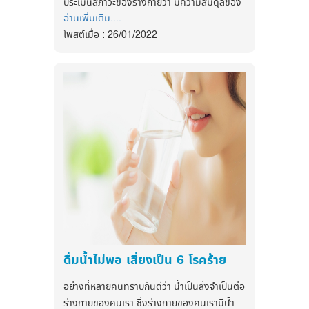
ประเมินสภาวะของร่างกายว่า มีความสมดุลของ
ไขมันจากสัตว์
อ่านเพิ่มเติม....
น้ำหนักตัวต่อส่วนสูงอยู่ในเกณฑ์ที่เหมาะสมหรือ
โพสต์เมื่อ : 26/01/2022
ไม่
โรคของต่อมไร้ท่อ เช่น เบาหวาน ไทรอยด์
และโรคของต่อมหมวกไตบางชนิด
ในการคำนวณค่าดัชนีมวลกาย นอกจาก
เราได้ทราบถึงรูปร่างและสัดส่วนแล้ว ยังทำให้เรา
โรคตับ โรคไตบางชนิด
ทราบถึงความเสี่ยงการเกิดโรคต่างๆ ได้จริงหรือ
ยาบางชนิด เช่น สเตียรอยด์ ฮอร์โมนเพศ (ยา
แล้วค่าดัชนีมวลกายเป็นตัวบ่งชี้อะไรได้บ้าง จะมา
คุมกำเนิด) เป็นต้น
ไขคำตอบเกี่ยวกับเรื่องนี้
การตั้งครรภ์
ค่า BMI สามารถใช้เป็นเครื่องมือคัดกรอง
การดื่มแอลกอฮอล์
เพื่อระบุผู้ที่มีน้ำหนักเกิน หรือภาวะอ้วนและผู้ที่มี
ภาวะขาดการออกกำลังกาย
น้ำหนักต่ำกว่าเกณฑ์มาตรฐานในผู้ใหญ่ที่อายุ 20
ปีขึ้นไป
ผลข้างเคียงของไขมันในเลือดสูง
ภาวะที่มีระดับกลุ่มไขมัน LDL สูง ถือเป็นหนึ่งใน
ค่า BMI คำนวณจาก ค่าของน้ำหนักตัว
ความเสี่ยงที่ทำให้เกิดโรคหลอดเลือดหัวใจ ซึ่งนำ
หน่วยเป็นกิโลกรัม หารด้วยส่วนสูงหน่วยเป็น
ไปสู่โรคหัวใจขาดเลือด และอัมพฤกษ์ อัมพาตจาก
เมตร ยกกำลัง 2 และแสดงในหน่วย กก./
ดื่มน้ำไม่พอ เสี่ยงเป็น 6 โรคร้าย
โรคหลอดเลือดสมอง
2
ม
โดยสามารถแปลผลค่า BMI ได้ดังนี้
อย่างที่หลายคนทราบกันดีว่า น้ำเป็นสิ่งจำเป็นต่อ
ผู้ที่ควรตรวจระดับไขมันในเลือด
ค่า BMI < 18.5 อยู่ในเกณฑ์น้ำ
ร่างกายของคนเรา ซึ่งร่างกายของคนเรามีน้ำ