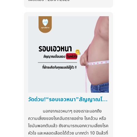
ได้ดูแลตัวเองอย่างถูกต้องต่อไป
-ขิงแก่หั่น 1 แผ่น ซอยเป็นเส้น
- การติดเชื้อมีไข้
-ลูกเดือย / ถั่วเหลือง ครึ่งทัพพี
ความดันโลหิต คือ อะไร?
-ซีอิ้วขาว 1 ช้อนชา
ความดันโลหิต คือ ค่าความดัน
- เป็นโรคเกี่ยวกับตับอ่อน ทำให้ร่างกายไม่
-พริกไทยป่น 0.5 ช้อนชา
ภายในหลอดเลือดแดง ซึ่งเกิดจากการบีบ
สามารถผลิตอินซูลินได้
-ต้นหอม , พริกชี้ฟ้าแดงเม็ดใหญ่
ตัวของหัวใจ ส่งผ่านหลอดเลือดเพื่อนำ
- การรับประทานยาบางชนิด เช่น สเตีย
วิธีทำ
ออกซิเจนไปเลี้ยงส่วนต่างๆ ของร่างกาย
รอยด์ ยากดภูมิต้านทาน
1.นำเนื้อปลามาคลุกกับขิง ซีอิ้วขาว และ
มีสองค่าคือ คือค่าความดันตัวบน เป็นค่า
พริกไทยป่น
สัญญาณอันตรายของภาวะน้ำตาลใน
ความดันขณะที่หัวใจบีบตัว และค่าความดัน
2.เรียงปลาในภาชนะ แล้วนำไปนึ่งไฟแรง 5-
เลือดสูง
ได้แก่ ปัสสาวะบ่อย หิวน้ำบ่อย น้ำ
ตัวล่าง เป็นค่าความดันขณะที่หัวใจคลาย
7 นาที
หนักลด ผิวแห้ง รู้สึกหิวแม้จะเพิ่งกิน
ตัว
3.เติมลูกเดือยและถั่วเหลือง แล้วนึ่งต่อ 5
อ่อนเพลีย สายตาพร่ามัว มองเห็นไม่ชัด
โรคความดันโลหิตสูง สำคัญอย่างไร?
นาที
ซึ่งภาวะน้ำตาลในเลือดสูงนี้ บางทีไม่ได้
โรคความดันโลหิตสูง เป็นโรคที่มี
4.โรยหน้าด้วยต้นหอม พริกชี้ฟ้า แล้วยกลง
แสดงอาการให้เห็นเสมอไป การตรวจวัด
ความสำคัญมาก เนื่องจากผู้ป่วยเกินกว่า
วัดด่วน!“รอบเอวหนา”สัญญาณโรค “หัวใจ”
ระดับน้ำตาลในเลือดจึงเป็นเรื่องสำคัญที่จะ
ครึ่งมักจะไม่มีอาการใดๆ จึงเป็นภัยเงียบที่
สุกี้โรล (พลังงาน 100 kcal)
ช่วยบอกถึงภาวะน้ำตาลในเลือดสูงได้
กว่าจะรู้ตัวว่ามีความดันโลหิตสูง ก็เกิด
นอกจากเอวหนาๆ ของเราจะบอกถึง
ส่วนประกอบ
การแก้ไขภาวะน้ำตาลในเลือดสูง
แตก
ภาวะแทรกซ้อนที่รุนแรงขึ้นแล้ว โดยเฉพาะ
ความเสี่ยงของโรคอันตรายอย่าง โรคอ้วน หรือ
-ผักกาดขาว ข้าวโพดอ่อน เห็ดเข็มทอง
ต่างกันตามแต่ละบุคคล โดยพิจารณาจาก
โรคหลอดเลือดหัวใจตีบทำให้เกิดกล้ามเนื้อ
ไขมันพอกตับแล้ว ยังสามารถบอกความเสี่ยงโรค
แครอท
สาเหตุที่ทำให้เกิดความรุนแรงและความ
หัวใจขาดเลือด กล้ามเนื้อหัวใจหนา ภาวะ
หัวใจ และหลอดเลือดได้ด้วย มากกว่า 10 ปีแล้วที่
-ต้นหอมหั่นท่อน