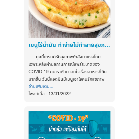
-
รักษาโรคนอนไม่หลับ (Insomnia)
Facebook
- รักษาความผิดปกติของนาฬิกาชีวภาพ
:
https://www.facebook.com/myhealthfirstofficial
- รักษากลุ่มอาการนอนหลับผิดเวลา
tiktok : @myhealthfirst_mhf
(Delayed sleep phase syndrome) อาการ
ของโรคนี้คือไม่สามารถนอนหลับก่อนเวลาตีสอง
ได้
เมนูไร้น้ำมัน ทำง่ายไม่ทำลายสุขภาพ
- บรรเทาอาการง่วงนอนเนื่องจากเจ็ทแลค
(Jet lag)
ยุคนี้เทรนด์รักสุขภาพกำลังมาแรงโดย
- ช่วยคนที่ทำงานเป็นกะ (Shift work) ให้
เฉพาะหลังผ่านสถานการณ์แพร่ระบาดของ
นอนหลับได้ง่ายขึ้น
COVID-19 คนเราหันมาสนใจเรื่องอาหารที่กิน
มากขึ้น วันนี้แอดมินมีเมนูเอาใจคนรักสุขภาพ
การใช้อาหารเสริมหรือยาที่มีเมลาโทนิน เป็นระยะ
อ่านเพิ่มเติม....
มาเเนะนำกันค่ะ
เวลานานติดต่อกัน อาจทำให้เกิดอาการข้างเคียง
โพสต์เมื่อ : 13/01/2022
ดังนั้นไม่ควรซื้อเมลาโทนินมารับประทานเอง
แกงเลียงผักรวม (พลังงาน 73 kcal)
ควรปรึกษาแพทย์และใช้ภายใต้คำแนะนำของ
ส่วนประกอบ
แพทย์เท่านั้น
-หัวหอม 2 หัว
-พริกไทยเม็ด ครึ่งช้อนชา
-กะปิ ครึ่งช้อนชา