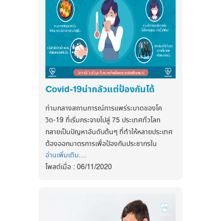
-น้ำปลา ครึ่งช้อนชา
ติดตามข่าวสารสุขภาพและนวัตกรรมด้าน
-น้ำสต๊อก1 ถ้วยตวง
สุขภาพ ได้ที่
-กุ้งสด -ผัก : ฟักทอง บวบเหลี่ยม ข้าวโพด
Facebook
อ่อน เห็ดนางฟ้า ใบแมงลัก
:
https://www.facebook.com/myhealthfirstofficial
วิธีทำ
1.โขลกหัวหอม พริกไทย กะปิ กุ้งแห้งให้
tiktok : @myhealthfirst_mhf
ละเอียด
2.ตั้งน้ำสต๊อกพอเดือด แล้วใส่เครื่อแกงที่
Covid-19น่ากลัวแต่ป้องกันได้
โขลกไว้ คนให้เข้ากัน
3.ปรุงรสด้วยน้าปลา พอเดือดใส่ผักต่างๆ
ท่ามกลางสถานการณ์การแพร่ระบาดของโค
โดยใส่ผักที่สุกยากก่อน
วิด-19 ที่เริ่มกระจายไปสู่ 75 ประเทศทั่วโลก
4.เติมกุ้ง ปิดไฟ
กลายเป็นปัญหาอันดับต้นๆ ที่ทำให้หลายประเทศ
ต้องออกมาตรการเพื่อป้องกันประชากรใน
ต้มข่า (พลังงาน 115 kcal)
อ่านเพิ่มเติม....
ประเทศของตัวเองจากโรคโควิด-19 ให้ได้มาก
ส่วนประกอบ
โพสต์เมื่อ : 06/11/2020
ที่สุด จึงอาจทำให้หลายคนเกิดความกังวลว่า
-เห็ดนางฟ้า 1 ทัพพี - พริกหยวก 2 เม็ด
ร่างกายของตนจะอ่อนแอจนติดเชื้อได้ง่าย ซึ่งวัน
-ข่าทุบพอแตก 10 กรัม - ใบมะกรูด 4 ใบ
นี้ก็มีคำแนะนำวิธีป้องกันตัวเองและต่อสู้กับโรค
-ตะไคร้หั่นแฉลบ 2 ต้น - น้ำมะนาว 2 ช้อน
ร้าย
ชา
1.ไม่เอาตัวเองไปอยู่ในสถานที่ที่คนหนา