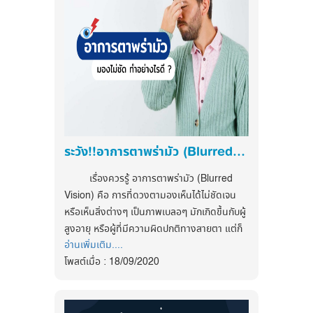
-นมพร่องมันเนย 100 มล. - น้ำซุป 200
แน่น
มล. -ซีอิ้วขาว 1 ช้อนชา - พริกขี้หนู 4 เม็ด
-เนื้อไก่
2.ไม่อยู่ใกล้ชิดผู้มีอาการทางเดินหายใจ
วิธีทำ
หรือมีอาการเป็นหวัด
1.ต้มน้ำซุปให้เดือด ใส่ข่า ตะไคร้ ลงไป
3.หากกลับมาจากพื้นที่เสี่ยง ถ้าเริ่ม มีไข้
2.รอน้ำเดือดอีกครั้ง เติมเห็ดนางฟ้าและ
ไอ เจ็บคอ มีน้ำมูก หายใจเหนื่อยหอบ ให้รีบไปพบ
พริกหยวก
แพทย์พร้อมแจ้งประวัติการเดินทาง
3.พอน้ำเดือด เติมนมพร่องมันเนย
4.อยู่ห่างจากคนที่ไอหรือจาม 180
4.เติมไก่เมื่อน้ำเดือด แล้วปรุงรสด้วยมะนาว
ระวัง!!อาการตาพร่ามัว (Blurred Vision)
เซนติเมตร เพื่อให้พ้นจากรัศมีน้ำลาย และน้ำมูก
ซีอิ้วขาว ใบมะกรูดและพริกขี้หนูทุบ พอน้ำเดือด
ที่จะกระจายออกมา
ปิดไฟ
เรื่องควรรู้ อาการตาพร่ามัว (Blurred
5.ล้างมือด้วยน้ำ และสบู่ อย่างน้อย 20
Vision) คือ การที่ดวงตามองเห็นได้ไม่ชัดเจน
แกงจืดแตงกวายัดไส้ไก่สับ (พลังงาน 81 kcal)
วินาที หรือใช้เจลล้างมือหรือแอลกอฮอล์
หรือเห็นสิ่งต่างๆ เป็นภาพเบลอๆ มักเกิดขึ้นกับผู้
ส่วนประกอบ
สูงอายุ หรือผู้ที่มีความผิดปกติทางสายตา แต่ก็
6.กินร้อน ช้อนกลาง อาหารปรุงสุก พัก
-แตงกวา - ไก่สับไม่หนัง
อ่านเพิ่มเติม....
สามารถพบในคนทั่วไปเช่นกัน
ผ่อนให้เพียงพอ
-พริกไทยครึ่งช้อนชา - ซีอิ้วขาว 1 ช้อนชา
โพสต์เมื่อ : 18/09/2020
อาการตาพร่ามัว มักเกิดจากกลุ่มโรคห
-รากผักชี 1 ราก - กระเทียมครึ่งหัว
7.สวมหน้ากากอนามัยในที่ชุมชนคนหนา
ลักๆ 4 กลุ่ม ได้แก่ สายตาผิดปกติ มีสิ่งขัดขวาง
-ต้นหอม , ผักชี
แน่นไว้ก่อน
ทางเดินแสงสู่จอรับภาพ การส่งสัญญาณ
วิธีทำ