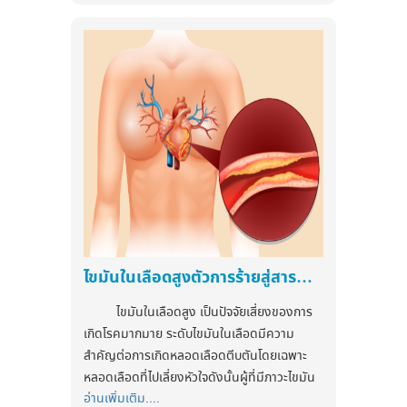
มือมาพันด้วยผ้าขนหนู อย่างนี้ก็ช่วยลดอุณหภูมิ
แน่ๆ แต่เสน่ห์ของกีฬาชนิดนี้นั้นคืออะไร ต้องไป
ในร่างกายได้เช่นเดียวกัน
.
ดูกัน
ติดตามข่าวสารสุขภาพและนวัตกรรมด้าน
5. หมั่นสังเกตตัวเอง
เจ็ทสกีถือเป็นการแข่งขันทางเรือประเภท
สุขภาพได้ที่
วิธีง่ายๆ ที่จะบอกว่าเราเป็นลมแดดหรือ
หนึ่ง แต่ต้องแข่งกันด้วยความเร็วสูง ถ้าทางบก
Facebook : myHealthFirst
แค่เพลียแดดให้สังเกตว่าเรามีอาการเหล่านี้ไหม
ก็จะเป็นการแข่งขันมอเตอร์ไซต์วิบาก ความ
เว็บไซต์ :
https://myhealthgroup.net
1. ตัวร้อน 2. เหงื่อไม่ออก และ 3. มีอาการทาง
ท้าทายก็คือการบังคับเรือ ทรงตัวอยู่บนเจ็ตสกี
ประสาท เช่น เบลอ กระสับกระส่าย มึนงง หน้า
ย่อมไม่ใช่เรื่องง่าย เพราะต้องควบคุมความเร็ว
มืด เหล่านี้ให้สงสัยไว้ก่อนเพราะถ้าแค่เพลียแดด
และออกแรงในการควบคุมเจ็ตสกี ซึ่งจะใช้กล้าม
ร่างกายจะยังทำงานได้เป็นปกติ ยังมีเหงื่อให้เห็น
เนื้อเกือบทุกส่วนของร่างกาย ไหนจะคลื่นที่ซัด
และสติยังคงสมบูรณ์
เข้ามาตลอดเวลา
ไม่ใช่เรื่องง่ายเลยจริงๆ และรู้มั๊ยว่า สามารถ
เบิร์นแคลอรี่ได้มากกว่าการวิ่งถึง 2 เท่าเลยน๊า
ไขมันในเลือดสูงตัวการร้ายสู่สารพัดโรค
ไขมันในเลือดสูง เป็นปัจจัยเสี่ยงของการ
เกิดโรคมากมาย ระดับไขมันในเลือดมีความ
สำคัญต่อการเกิดหลอดเลือดตีบตันโดยเฉพาะ
หลอดเลือดที่ไปเลี่ยงหัวใจดังนั้นผู้ที่มีภาวะไขมัน
อ่านเพิ่มเติม....
ในเลือดสูงจึงมีโอกาสเป็นโรคหัวใจขาดเลือด