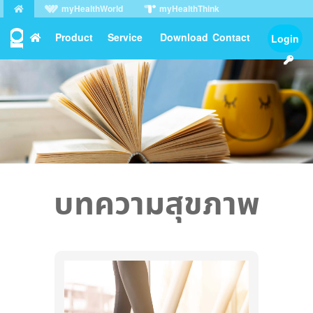
myHealthWorld
myHealthThink
myHealthPeek
myHealthMob
Product
Service
Download
Contact
Login
License Agreement
●
Privacy Policy
●
Support Center
บทความสุขภาพ