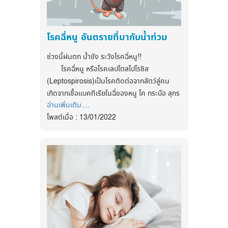
Facebook
แสดงอาการในสำหรับผู้ติดเชื้อโอไมครอนบาง
:
https://www.facebook.com/myhealthfirstofficial
ท่าน ได้แก่
1. ไอ
tiktok : @myhealthfirst_mhf
โรคฉี่หนู อันตรายที่มากับน้ำท่วม
2. เจ็บคอ
3. มีไข้
ช่วงนี้ฝนตก น้ำขัง ระวังโรคฉี่หนู!!
4. ปวดกล้ามเนื้อ
โรคฉี่หนู หรือโรคเลปโตสไปโรซิส
5. มีน้ำมูก
(Leptospirosis)เป็นโรคติดต่อจากสัตว์สู่คน
6. ปวดหัว
เกิดจากเชื้อแบคทีเรียในฉี่ของหนู โค กระบือ สุกร
7. หายใจลำบาก
อ่านเพิ่มเติม....
สุนัข ที่ปนเบื้อนในน้ำเข้าสู่ร่างกายจากการกิน
8. ได้กลิ่นลดลง
โพสต์เมื่อ : 13/01/2022
อาหาร น้ำดื่ม และรอยแผลตามผิวหนัง มักมี
9. เหงื่อออกตอนกลางคืน
อาการไข้สูง ปวดศีรษะตาแดง ปวดกล้ามเนื้อโดย
เฉพาะน่อง คลื่นไส้อาเจียนและตัวเหลือง
ซึ่งในผู้ที่ติดเชื้อโอไมครอนจะมีอาการ “ ไอ ,
เจ็บคอ , มีไข้ , เหงื่อออกตอนกลางคืน ” และ “
การป้องตัวเองให้ห่างไกลจากโรคฉี่หนู ซึ่งการ
ไม่มีปัญหาเรื่องการได้กลิ่น และการรับรส ” โดย
ป้องกันมีดังนี้
ทั้งหมดนี้เป็นอาการที่เด่นชัดในผู้ที่ติดเชื้อโอ
1. กำจัดหนูพร้อมๆ กัน
ไมครอน
2. หากจำเป็นต้องอยู่บริเวณน้ำขัง หรือพื้นที่
จากความน่ากลัวและความรุนแรงของสาย
สุ่มเสี่ยง ควรสวมรองเท้าบู๊ท ถุงมือ ถุงเท้า
พันธุ์โอไมครอนนี้ ทำให้แพทย์ผู้เชี่ยวชาญกังวล