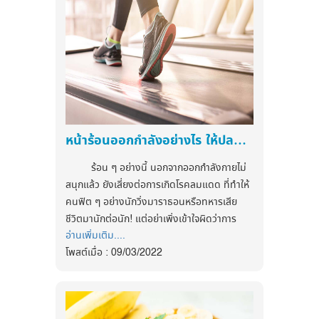
หน้าร้อนออกกำลังอย่างไร ให้ปลอดภัย
ร้อน ๆ อย่างนี้ นอกจากออกกำลังกายไม่
สนุกแล้ว ยังเสี่ยงต่อการเกิดโรคลมแดด ที่ทำให้
คนฟิต ๆ อย่างนักวิ่งมาราธอนหรือทหารเสีย
ชีวิตมานักต่อนัก! แต่อย่าเพิ่งเข้าใจผิดว่าการ
อ่านเพิ่มเติม....
ออกกำลังกายในหน้าร้อนเป็นสิ่งไม่ดีหรือไม่ควร
โพสต์เมื่อ : 09/03/2022
กระทำ เพียงแต่ถ้าคุณยังอยากรักษาระดับความ
ฟิต คุณก็ควรเรียนรู้วิธีปฏิบัติที่ถูกต้องและ
ปลอดภัย เพราะหน้าร้อนในเมืองไทยมันร้อนจริง
ๆ แม้ร่างกายแข็งแรง ลมแดดก็ถามหาได้ แล้วจะ