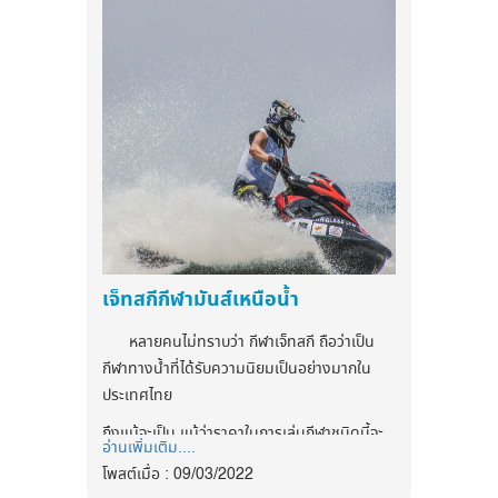
สูง จึงควรรับประทานในปริมาณที่เหมาะสม และ
ทำร้ายผิว บางคนอาจแย้งว่ายิ่งใส่หมวกก็ยิ่งอับ
ถึงแม้ว่าผลกล้วยจะมีสรรพคุณทางสมุนไพร แต่
และร้อนน่ะสิ ทางแก้คือให้คุณชะโลมน้ำเย็นลง
ถ้ามีอาการของโรคกระเพาะอาหาร หรือท้องผูก
บนหมวกก่อนบิดให้หมาด วิธีนี้ช่วยให้หมวกกัก
รุนแรงแนะนำให้พบแพทย์เพื่อรักษาอย่างเหมาะ
เก็บความเย็นได้นานขึ้น
สม
3. อย่าขาดน้ำ
พกน้ำเปล่าไปด้วย แนะนำว่าควรเป็นน้ำ
อาหารชนิดใดที่ไม่ควรรับ
เย็นผสมน้ำแข็งปั่นในสัดส่วนน้ำแข็ง 70 % กับ
ประทานเมื่อท้องว่าง
น้ำ 30% เพราะเป็นความเย็นที่เหมาะสม แต่อย่า
เนื่องจากกระเพาะอาหารคือกล้ามเนื้อชนิด
เทเข้าปากทีเดียวเพราะจะทำให้จุก จิบน้อย ๆ แต่
หนึ่งซึ่งเป็นโปรตีน เมื่อท้องว่างน้ำย่อยบางส่วน
บ่อย ๆ แม้ไม่กระหายน้ำ ภายในหนึ่งชั่วโมงควร
เจ็ทสกีกีฬามันส์เหนือน้ำ
จะหลั่งออกมาในกระเพาะเพื่อรอย่อยอาหาร ทำให้
ดื่มน้ำให้ได้ประมาณน้ำเปล่าหนึ่งขวดกลาง
ในกระเพาะอาหารมีสภาวะเป็นกรด หากรับ
4. คลายร้อนด้วยผ้าเย็น
หลายคนไม่ทราบว่า กีฬาเจ็ทสกี ถือว่าเป็น
ประทานอาหารที่มีฤทธิ์เป็นกรด หรือ ผลไม้ที่มี
คอยซับหน้า คอ แขน ขา ข้อพับเข่า และใต้
กีฬาทางน้ำที่ได้รับความนิยมเป็นอย่างมากใน
เอนไซม์ช่วยย่อยอาหารจำพวกโปรตีนก่อนอาหาร
รักแร้ก่อนออกกำลังกาย 5-20 นาที วิธีนี้ไม่
ประเทศไทย
เป็นประจำ เช่น
ชา กาแฟ น้ำอัดลม มะละกอ
จำเป็นต้องซื้อผ้าเย็นจริงๆ เพียงนำผ้าขนหนูแช่
สัปปะรด
จะทำให้ระคายเคืองและเกิดแผลใน
ถึงแม้จะเป็น แม้ว่าราคาในการเล่นกีฬาชนิดนี้จะ
น้ำเย็นชั่วครู่หรือห่อน้ำแข็งก้อนแล้วเอาหนังสติ
อ่านเพิ่มเติม....
กระเพาะอาหารได้
ค่อนข้างสูง แต่มันก็ไม่เคยได้รับความนิยมน้อย
กรัดไว้ อีกวิธีคือหาขวดน้ำเย็นเจี๊ยบขนาดเหมาะ
โพสต์เมื่อ : 09/03/2022
ลงเลย นั่นแสดงว่ามันต้องเป็นกีฬาที่มีเสน่ห์มาก
.