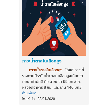
ประสาทผิดปกติ และตรวจไม่พบความผิดปกติ
สรุป
สำหรับสถานการณ์ COVID-19 ใน
1.ล้างแตงกวา หั่นแว่น แล้วควักไส้ออก
ใดๆ
ตอนนี้ ยังคงต้องให้ความสนใจและระมัดระวัง
2.โคลกพริกไทยและรากผักชี แล้วผสมเนื้อ
อาการตาพร่ามัว มักจะค่อยๆ ดีขึ้น หลัง
เชื่อว่า 7 วิธีนี้ จะช่วยป้องกันคุณในการต่อสู้กับ
ไก่สับ
จากได้รับการพักผ่อนอย่างเพียงพอ แต่หาก
เชื้อโรคได้
3.นำไก่สับยัดแทนแตงกวา แล้วใส่ในน้าที่ต้ม
อาการไม่ดีขึ้น ควรไปพบจักษุแพทย์โดยด่วน โดย
จนเดือด
เฉพาะหากเกิดอาการเจ็บตามาก ตาแดง หรือมี
4.ปรุงรสด้วยซีอิ้วขาว ต้นหอม และผักชี
ติดตามข่าวสารสุขภาพและนวัตกรรมด้าน
เลือดไหลออกจากตาร่วมด้วย
สุขภาพ ได้ที่
ยำปลาทู (พลังงาน 90 kcal)
วิธีการรักษาอาการตาพร่ามัวจะรักษาจากสาเหตุ
Facebook
ส่วนประกอบ
หากเกิดจากสายตาสั้น แก้ไขได้ด้วยการสวม
:
https://www.facebook.com/myhealthfirstofficial
-ปลาทู 1 ตัว - น้ำมะนาว 1 ช้อนกินข้าว
แว่นสายตา หากเกิดจากตาแห้ง ให้ใช้ยาหยอด
ภาวะน้ำตาลในเลือดสูง
-ขิงซอย ¼ ถ้วยตวง - น้ำปลา 1 ช้อนชา
tiktok : @myhealthfirst_mhf
ตาเพิ่มความชุ่มชื้น หรือหากเกิดจากต้อกระจก
-พริกขี้หนูซอย ครึ่งช้อนโต๊ะ - ต้นหอมซอย
ภาวะน้ำตาลในเลือดสูง :
ได้แก่ ภาวะที่
อาจต้องผ่าตัดเปลี่ยนเลนส์
-หอมแดงซอย ¼ ถ้วยตวง - ผักชีซอย
ร่างกายมีระดับน้ำตาลในเลือดสูงเกินกว่า
วิธีทำ
ดวงตา เป็นอวัยวะสำคัญ ควรถนอมสายตา
เกณฑ์ค่าปกติ คือ มากกว่า 99 มก./ดล.
1.ใช้ส้อมยีเนื้อปลาทูนึ่งเป็นชิ้นเล็กๆ
ด้วยการใช้สายตาอย่างเหมาะสม ไม่จ้องมอง
หลังอดอาหาร 8 ชม. และ เกิน 140 มก./
2.ผสมเครื่องปรุงทั้งหมด คุลกกับปลาทู
วัตถุที่มีแสงสว่างจ้า หลีกเลี่ยงการขยี้ตา และ
อ่านเพิ่มเติม....
ดล. หลังมื้ออาหาร 2 ชม. ภาวะเช่นนี้จะมี
3.ปรุงรสด้วยมะนาวและน้ำปลา คลุกให้เข้า
รับประทานอาหารบำรุงสายตาเป็นประจำ
โพสต์เมื่อ : 28/01/2020
ความเสี่ยงต่อการเป็นเบาหวาน ผู้ป่วยโรค
กัน
หมั่นตรวจสายตาสม่ำเสมอ เพื่อเข้าใจถึง
เบาหวานที่มีภาวะน้ำตาลในเลือดสูง และไม่