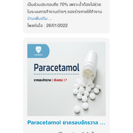
ควรตรวจเมื่ออายุเกิน 35 ปีขึ้นไป ถ้าปกติ และไม่
หนักน้อยหรือผอม
เป็นส่วนประกอบถึง 70% เพราะน้ำต้องไปช่วย
ได้มีปัจจัยเสี่ยงต่อการเกิดโรคหลอดเลือดตีบอื่นๆ
ค่า BMI 18.5-22.90 อยู่ในเกณฑ์ปกติ
ในระบบการทำงานต่างๆ ของร่างกายให้ทำงาน
เช่น โรคเบาหวาน โรคความดันโลหิตสูง สูบบุหรี่
ค่า BMI 23-24.90 น้ำหนักเกิน
อ่านเพิ่มเติม....
ได้ดีและมีประสิทธิภาพ การดื่มน้ำไม่เพียงพอ
และอายุยังไม่เกิน 45 ปี (ผู้ชาย) หรือ 55 ปี
ค่า BMI 25-29.90 โรคอ้วนระดับที่ 1
โพสต์เมื่อ : 26/01/2022
ย่อมส่งผลกระทบต่อระบบการทำงานของ
(สำหรับผู้หญิง) ไม่มีประวัติโรคหลอดเลือดหัวใจ
ค่า BMI 30 ขึ้นไป โรคอ้วนระดับที่ 2
ร่างกาย ทำให้อาจจะเสี่ยงต่อการเป็นโรคเหล่านี้ได้
ในครอบครัวตั้งแต่อายุน้อย (ผู้ชายไม่เกิน 55 ปี
ในกรณีที่มีค่าดัชนีมวลกายสูง และถูก
และผู้หญิงไม่เกิน 65 ปี) และยังไม่เป็นโรคหลอด
สมองเสื่อม :
ใครจะไปเชื่อว่าแค่ดื่มน้ำน้อย ก็
วินิจฉัยว่ามีภาวะน้ำหนักเกินหรือเป็นโรคอ้วน ก็
เลือดหัวใจและหลอดเลือดสมอง ควรตรวจซ้ำใน
เสี่ยงต่อการเป็นโรคสมองเสื่อมได้ เพราะเมื่อ
อาจทำให้เสี่ยงต่อปัญหาสุขภาพมากมาย ได้แก่
อีก 5 ปีข้างหน้า หากมีปัจจัยเสี่ยงดังกล่าวแล้ว
ร่างกายของเราขาดน้ำ ปริมาณของน้ำใน
โรคความดันโลหิตสูง ระดับคอเลสเตอรอลและ
และตรวจพบไขมันในเลือดปกติก็ตรวจซ้ำในอีก
ร่างกายไม่เพียงพอในการเป็นส่วนหนึ่งของเลือด
ระดับไตรกลีเซอไรด์ในเลือดสูง โรคเบาหวานชนิด
1-3 ปี
ที่สูบฉีดไปทั่วร่างกาย เมื่อเลือดมีความข้นหนืด
ที่ 2 โรคหลอดเลือดหัวใจ โรคหลอดเลือดสมอง
มากขึ้น ทำให้หัวใจไม่สามารถสูบฉีดเลือดไปเลี้ยง
ข้อควรปฏิบัติ เมื่อไขมันในเลือดสูง
โรคเกี่ยวกับถุงน้ำดี โรคข้อเข่าเสื่อม ภาวะการ
ที่สมองได้เพียงพอ จึงเป็นสาเหตุของอาการ
หยุดหายใจขณะหลับหรือปัญหาในการหายใจ และ
สมองเสื่อมได้นั่นเอง เพราะฉะนั้นหากคุณรู้สึกไม่
ควบคุมอาหารที่มีคอเลสเตอรอลสูง เช่น ไข
โรคมะเร็งชนิดต่าง ๆ
สดชื่น เนือยๆ คิดอะไรช้า ไม่กระฉับกระเฉง อึนๆ
มันสัตว์ สมองสัตว์ เครื่องในสัตว์ ไข่แดง
อย่างไรก็ตาม การแปลผลค่า BMI ใน
มึนๆ นั่นอาจเป็นผลมาจากแค่การ “ดื่มน้ำน้อย
อาหารทะเล หอยนางรม ปลาหมึก กุ้ง หนัง
นักกีฬา นักเพาะกายที่มีมวลกล้ามเนื้อสูง หรือผู้
เกินไป” ก็ได้นะ
เป็ด หนังไก่ มะพร้าว อาหารที่มีกะทิ หากมี
ป่วยโรคตับ ไต ที่มีภาวะบวมน้ำ อาจมีค่า BMI สูง
Paracetamol ยาครอบจักรวาล จริงเหรอ??
ระดับไตรกลีเซอไรด์สูงด้วย
ริดสีดวงทวาร :
แน่นอนที่สุดว่าหากร่างกายได้
ได้โดยที่ไม่ได้มีภาวะน้ำหนักเกินหรืออ้วนได้
รับน้ำไม่เพียงพอ ส่งผลไปถึงการย่อยในกระเพาะ
ควรระวังอาหารพวกแป้ง น้ำตาล เครื่องดื่มที่