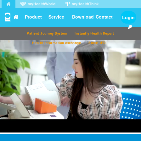
myHealthWorld
myHealthThink
myHealthPeek
myHealthMob
Product
Service
Download
Contact
Login
License Agreement
●
Privacy Policy
●
Support Center
Patient Journey System
Instantly Health Report
Health information exchange
Smart IPD